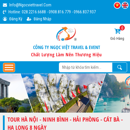
Info@ngocviettravel.com
Hotline:
028.2216.6688
-
0908.816.779
-
0966.837.937
Đăng Ký
Đăng Nhập
0
Giỏ Hàng
CÔNG TY NGỌC VIỆT TRAVEL & EVENT
Chất Lượng Làm Nên Thương Hiệu
TOUR HÀ NỘI - NINH BÌNH - HẢI PHÒNG - CÁT BÀ -
HẠ LONG 8 NGÀY