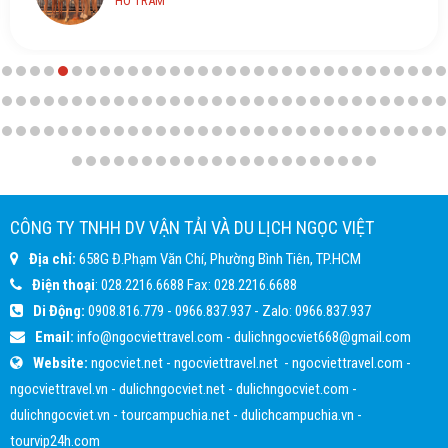
HỒ TRÀM
CÔNG TY TNHH DV VẬN TẢI VÀ DU LỊCH NGỌC VIỆT
Địa chỉ:
658G Đ.Phạm Văn Chí, Phường Bình Tiên, TP.HCM
Điện thoại
:
028.2216.6688
Fax:
028.2216.6688
Di Động:
0908.816.779
-
0966.837.937
- Zalo:
0966.837.937
Email:
info@ngocviettravel.com
-
dulichngocviet668@gmail.com
Website:
ngocviet.net
-
ngocviettravel.net
-
ngocviettravel.com
-
ngocviettravel.vn
-
dulichngocviet.net
-
dulichngocviet.com
-
dulichngocviet.vn
-
tourcampuchia.net
-
dulichcampuchia.vn
-
tourvip24h.com