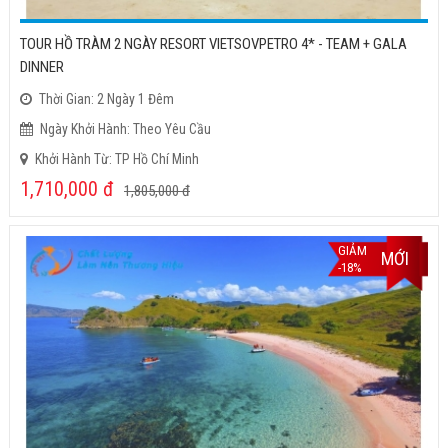
TOUR HỒ TRÀM 2 NGÀY RESORT VIETSOVPETRO 4* - TEAM + GALA
DINNER
Thời Gian: 2 Ngày 1 Đêm
Ngày Khởi Hành: Theo Yêu Cầu
Khởi Hành Từ: TP Hồ Chí Minh
1,710,000
đ
1,805,000
đ
GIẢM
MỚI
-18%