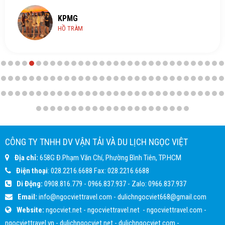
KPMG
HỒ TRÀM
CÔNG TY TNHH DV VẬN TẢI VÀ DU LỊCH NGỌC VIỆT
Địa chỉ:
658G Đ.Phạm Văn Chí, Phường Bình Tiên, TP.HCM
Điện thoại
:
028.2216.6688
Fax:
028.2216.6688
Di Động:
0908.816.779
-
0966.837.937
- Zalo:
0966.837.937
Email:
info@ngocviettravel.com
-
dulichngocviet668@gmail.com
Website:
ngocviet.net
-
ngocviettravel.net
-
ngocviettravel.com
-
ngocviettravel.vn
-
dulichngocviet.net
-
dulichngocviet.com
-