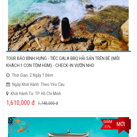
TOUR ĐẢO BÌNH HƯNG - TIÊC GALA BBQ HẢI SẢN TRÊN BÈ (MỖI
KHÁCH 1 CON TÔM HÙM) - CHECK-IN VƯỜN NHO
Thời Gian: 2 Ngày 1 Đêm
Ngày Khởi Hành: Theo Yêu Cầu
Khởi Hành Từ: TP. Hồ Chí Minh
1,610,000
đ
1,740,000
đ
GIẢM
MỚI
-11%