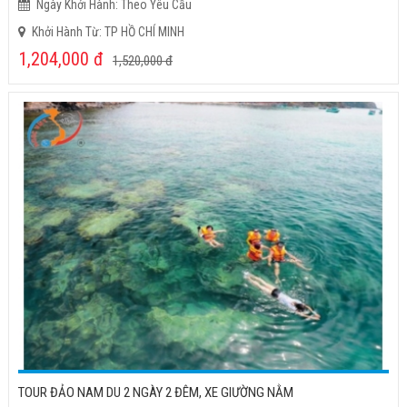
Ngày Khởi Hành: Theo Yêu Cầu
Khởi Hành Từ: TP HỒ CHÍ MINH
1,204,000
đ
1,520,000
đ
TOUR ĐẢO NAM DU 2 NGÀY 2 ĐÊM, XE GIƯỜNG NẰM