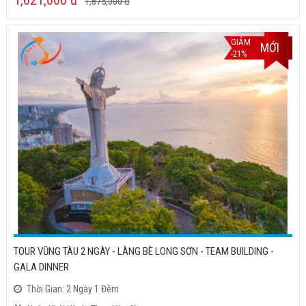
1,875,000
đ
GIẢM
MỚI
-21%
TOUR VŨNG TÀU 2 NGÀY - LÀNG BÈ LONG SƠN - TEAM BUILDING -
GALA DINNER
Thời Gian: 2 Ngày 1 Đêm