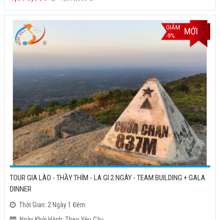
GIẢM
MỚI
-9%
TOUR GIA LÀO - THẦY THÍM - LA GI 2 NGÀY - TEAM BUILDING + GALA
DINNER
Thời Gian: 2 Ngày 1 Đêm
Ngày Khởi Hành: Theo Yêu Cầu