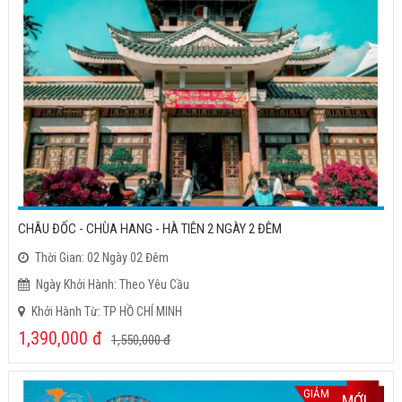
CHÂU ĐỐC - CHÙA HANG - HÀ TIÊN 2 NGÀY 2 ĐÊM
Thời Gian: 02 Ngày 02 Đêm
Ngày Khởi Hành: Theo Yêu Cầu
Khởi Hành Từ: TP HỒ CHÍ MINH
1,390,000
đ
1,550,000
đ
GIẢM
MỚI