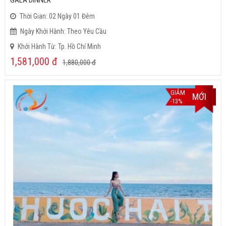
GALA DINNER
Thời Gian: 02 Ngày 01 Đêm
Ngày Khởi Hành: Theo Yêu Cầu
Khởi Hành Từ: Tp. Hồ Chí Minh
1,581,000
đ
1,880,000
đ
GIẢM
MỚI
-13%