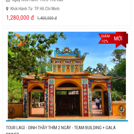
Khởi Hành Từ: TP Hồ Chí Minh
1,280,000
đ
1,400,000
đ
GIẢM
MỚI
-12%
TOUR LAGI - DINH THẦY THÍM 2 NGÀY - TEAM BUILDING + GALA