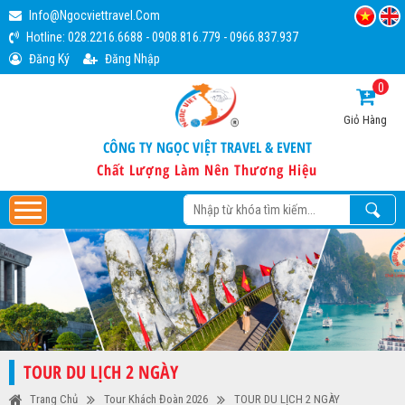
Info@ngocviettravel.com
Hotline:
028.2216.6688
-
0908.816.779
-
0966.837.937
Đăng Ký
Đăng Nhập
0
Giỏ Hàng
CÔNG TY NGỌC VIỆT TRAVEL & EVENT
Chất Lượng Làm Nên Thương Hiệu
TOUR DU LỊCH 2 NGÀY
Trang Chủ
Tour Khách Đoàn 2026
TOUR DU LỊCH 2 NGÀY