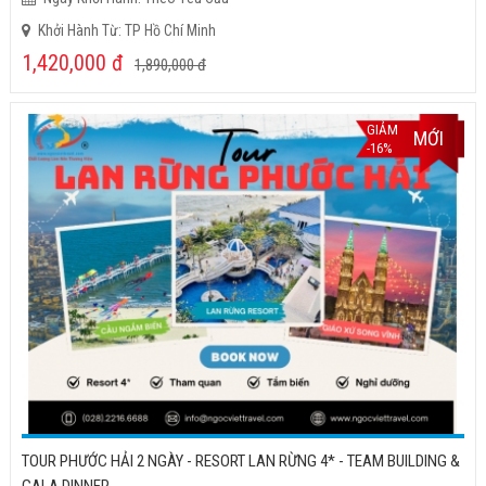
Khởi Hành Từ: TP Hồ Chí Minh
1,420,000
đ
1,890,000
đ
GIẢM
MỚI
-16%
TOUR PHƯỚC HẢI 2 NGÀY - RESORT LAN RỪNG 4* - TEAM BUILDING &