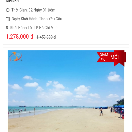
DINNER
Thời Gian: 02 Ngày 01 Đêm
Ngày Khởi Hành: Theo Yêu Cầu
Khởi Hành Từ: TP Hồ Chí Minh
1,278,000
đ
1,450,000
đ
GIẢM
MỚI
-6%