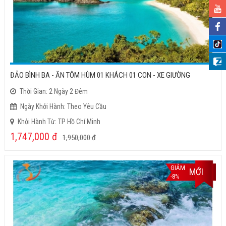
ĐẢO BÌNH BA - ĂN TÔM HÙM 01 KHÁCH 01 CON - XE GIƯỜNG
Thời Gian: 2 Ngày 2 Đêm
Ngày Khởi Hành: Theo Yêu Cầu
Khởi Hành Từ: TP Hồ Chí Minh
1,747,000
đ
1,950,000
đ
GIẢM
MỚI
-8%