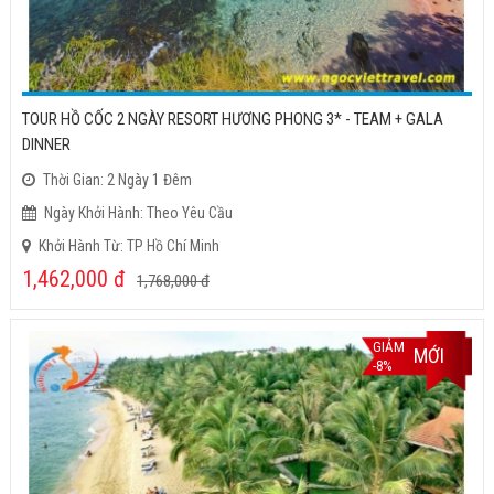
TOUR HỒ CỐC 2 NGÀY RESORT HƯƠNG PHONG 3* - TEAM + GALA
DINNER
Thời Gian: 2 Ngày 1 Đêm
Ngày Khởi Hành: Theo Yêu Cầu
Khởi Hành Từ: TP Hồ Chí Minh
1,462,000
đ
1,768,000
đ
GIẢM
MỚI
-8%