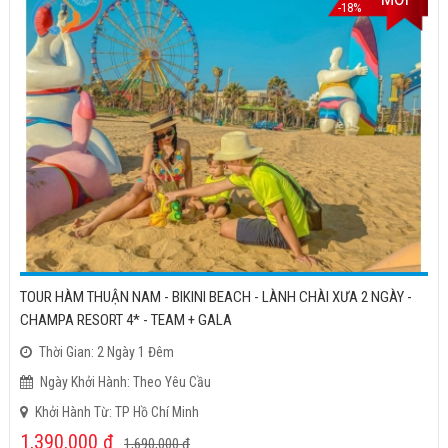
-18%
TOUR HÀM THUẬN NAM - BIKINI BEACH - LÀNH CHÀI XƯA 2 NGÀY -
CHAMPA RESORT 4* - TEAM + GALA
Thời Gian: 2 Ngày 1 Đêm
Ngày Khởi Hành: Theo Yêu Cầu
Khởi Hành Từ: TP Hồ Chí Minh
1,390,000
đ
1,690,000
đ