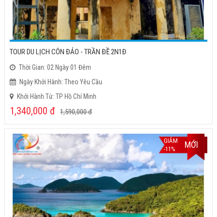
TOUR DU LỊCH CÔN ĐẢO - TRẦN ĐỀ 2N1Đ
Thời Gian: 02 Ngày 01 Đêm
Ngày Khởi Hành: Theo Yêu Cầu
Khởi Hành Từ: TP Hồ Chí Minh
1,340,000
đ
1,590,000
đ
GIẢM
MỚI
-11%