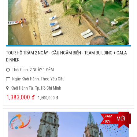
TOUR HỒ TRÀM 2 NGÀY - CẦU NGẮM BIẾN - TEAM BUILDING + GALA
DINNER
Thời Gian: 2 NGÀY 1 ĐÊM
Ngày Khởi Hành: Theo Yêu Cầu
Khởi Hành Từ: Tp. Hồ Chí Minh
1,383,000
đ
1,500,000
đ
GIẢM
MỚI
-10%