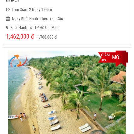
DINNER
Thời Gian: 2 Ngày 1 Đêm
Ngày Khởi Hành: Theo Yêu Cầu
Khởi Hành Từ: TP Hồ Chí Minh
1,462,000
đ
1,768,000
đ
GIẢM
MỚI
-8%