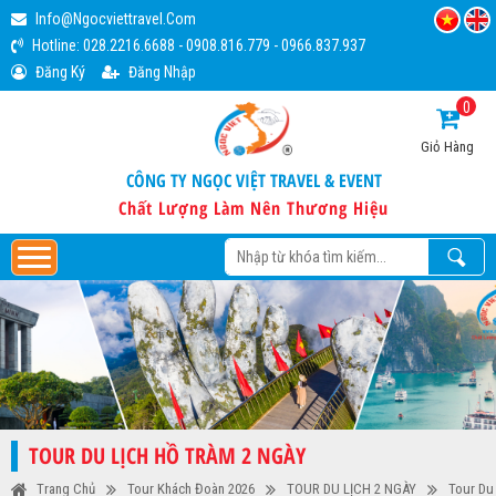
Info@ngocviettravel.com
Hotline:
028.2216.6688
-
0908.816.779
-
0966.837.937
Đăng Ký
Đăng Nhập
0
Giỏ Hàng
CÔNG TY NGỌC VIỆT TRAVEL & EVENT
Chất Lượng Làm Nên Thương Hiệu
TOUR DU LỊCH HỒ TRÀM 2 NGÀY
Trang Chủ
Tour Khách Đoàn 2026
TOUR DU LỊCH 2 NGÀY
Tour Du