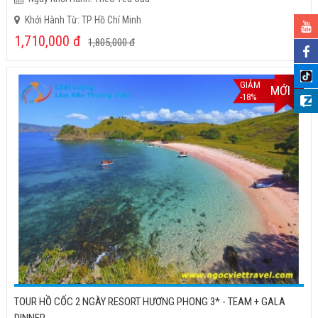
Khởi Hành Từ: TP Hồ Chí Minh
1,710,000
đ
1,805,000
đ
GIẢM
MỚI
-18%
TOUR HỒ CỐC 2 NGÀY RESORT HƯƠNG PHONG 3* - TEAM + GALA