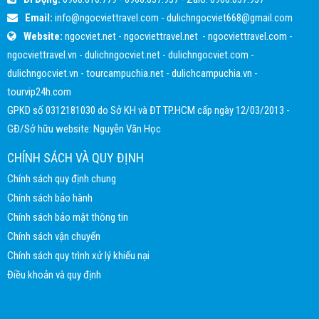
Email:
info@ngocviettravel.com
-
dulichngocviet668@gmail.com
Website:
ngocviet.net
-
ngocviettravel.net
-
ngocviettravel.com
-
ngocviettravel.vn
-
dulichngocviet.net
-
dulichngocviet.com
-
dulichngocviet.vn
-
tourcampuchia.net
-
dulichcampuchia.vn
-
tourvip24h.com
GPKD số 0312181030 do Sở KH và ĐT TP.HCM cấp ngày 12/03/2013 -
GĐ/Sở hữu website: Nguyễn Văn Học
CHÍNH SÁCH VÀ QUY ĐỊNH
Chính sách quy định chung
Chính sách bảo hành
Chính sách bảo mật thông tin
Chính sách vận chuyển
Chính sách quy trình xử lý khiếu nại
Điều khoản và quy định