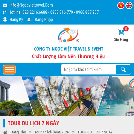
Info@ngocviettravel.com
Hotline:
028.2216.6688
-
0908.816.779
-
0966.837.937
Đăng Ký
Đăng Nhập
0
Giỏ Hàng
CÔNG TY NGỌC VIỆT TRAVEL & EVENT
Chất Lượng Làm Nên Thương Hiệu
TOUR DU LỊCH 7 NGÀY
Trang Chủ
Tour Khách Đoàn 2026
TOUR DU LỊCH 7 NGÀY