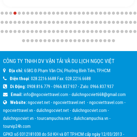
CÔNG TY TNHH DV VẬN TẢI VÀ DU LỊCH NGỌC VIỆT
Địa chỉ:
658G Đ.Phạm Văn Chí, Phường Bình Tiên, TP.HCM
Điện thoại
:
028.2216.6688
Fax:
028.2216.6688
Di Động:
0908.816.779
-
0966.837.937
- Zalo:
0966.837.937
Email:
info@ngocviettravel.com
-
dulichngocviet668@gmail.com
Website:
ngocviet.net
-
ngocviettravel.net
-
ngocviettravel.com
-
ngocviettravel.vn
-
dulichngocviet.net
-
dulichngocviet.com
-
dulichngocviet.vn
-
tourcampuchia.net
-
dulichcampuchia.vn
-
tourvip24h.com
GPKD số 0312181030 do Sở KH và ĐT TP.HCM cấp ngày 12/03/2013 -