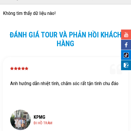
Không tìm thấy dữ liệu nào!
ĐÁNH GIÁ TOUR VÀ PHẢN HỒI KHÁCH
HÀNG
nh hướng dẫn nhiệt tình, chăm sóc rất tận tình chu đáo
H
KPMG
ĐI HỒ TRÀM