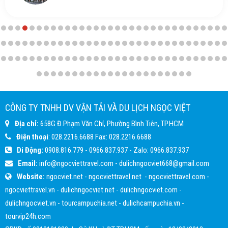
CÔNG TY TNHH DV VẬN TẢI VÀ DU LỊCH NGỌC VIỆT
Địa chỉ:
658G Đ.Phạm Văn Chí, Phường Bình Tiên, TP.HCM
Điện thoại
:
028.2216.6688
Fax:
028.2216.6688
Di Động:
0908.816.779
-
0966.837.937
- Zalo:
0966.837.937
Email:
info@ngocviettravel.com
-
dulichngocviet668@gmail.com
Website:
ngocviet.net
-
ngocviettravel.net
-
ngocviettravel.com
-
ngocviettravel.vn
-
dulichngocviet.net
-
dulichngocviet.com
-
dulichngocviet.vn
-
tourcampuchia.net
-
dulichcampuchia.vn
-
tourvip24h.com