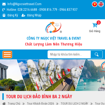
Info@ngocviettravel.com
Hotline:
028.2216.6688
-
0908.816.779
-
0966.837.937
Đăng Ký
Đăng Nhập
0
Giỏ Hàng
CÔNG TY NGỌC VIỆT TRAVEL & EVENT
Chất Lượng Làm Nên Thương Hiệu
TOUR DU LỊCH ĐẢO BÌNH BA 2 NGÀY
Trang Chủ
Tour Khách Đoàn 2026
TOUR DU LỊCH 2 NGÀY
Tour Du