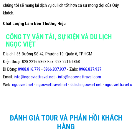
chúng tôi sẽ mang lại dịch vụ du lịch tốt hơn cả sự mong đợi của Qúy
khách.
Chất Lượng Làm Nên Thương Hiệu
CÔNG TY VẬN TẢI, SỰ KIỆN VÀ DU LỊCH
NGỌC VIỆT
Địa chỉ: 86 Đường Số 42, Phường 10, Quận 6, TP.HCM
Điện thoại: 028.2216.6868 Fax: 028.2216.6868
Di Động:
0908.816.779
-
0966.837.937
- Zalo:
0966.837.937
Email:
info@ngocviettravel.net
-
info@ngocviettravel.com
Web:
ngocviet.net
-
ngocviettravel.net
-
dulichngocviet.net
-
ngocviettravel
ĐÁNH GIÁ TOUR VÀ PHẢN HỒI KHÁCH
HÀNG