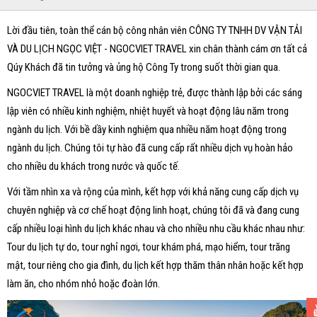
Lời đầu tiên, toàn thể cán bộ công nhân viên CÔNG TY TNHH DV VẬN TẢI
VÀ DU LỊCH NGỌC VIỆT - NGOCVIET TRAVEL xin chân thành cám ơn tất cả
Qúy Khách đã tin tưởng và ủng hộ Công Ty trong suốt thời gian qua.
NGOCVIET TRAVEL là một doanh nghiệp trẻ, được thành lập bởi các sáng
lập viên có nhiều kinh nghiệm, nhiệt huyết và hoạt động lâu năm trong
ngành du lịch. Với bề dầy kinh nghiệm qua nhiều năm hoạt động trong
ngành du lịch. Chúng tôi tự hào đã cung cấp rất nhiều dịch vụ hoàn hảo
cho nhiều du khách trong nước và quốc tế.
Với tầm nhìn xa và rộng của mình, kết hợp với khả năng cung cấp dịch vụ
chuyên nghiệp và cơ chế hoạt động linh hoạt, chúng tôi đã và đang cung
cấp nhiều loại hình du lịch khác nhau và cho nhiều nhu cầu khác nhau như:
Tour du lịch tự do, tour nghỉ ngơi, tour khám phá, mạo hiểm, tour trăng
mật, tour riêng cho gia đình, du lịch kết hợp thăm thân nhân hoặc kết hợp
làm ăn, cho nhóm nhỏ hoặc đoàn lớn.