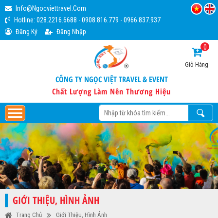
Info@ngocviettravel.com
Hotline:
028.2216.6688
-
0908.816.779
-
0966.837.937
Đăng Ký
Đăng Nhập
0
Giỏ Hàng
CÔNG TY NGỌC VIỆT TRAVEL & EVENT
Chất Lượng Làm Nên Thương Hiệu
GIỚI THIỆU, HÌNH ẢNH
Trang Chủ
Giới Thiệu, Hình Ảnh