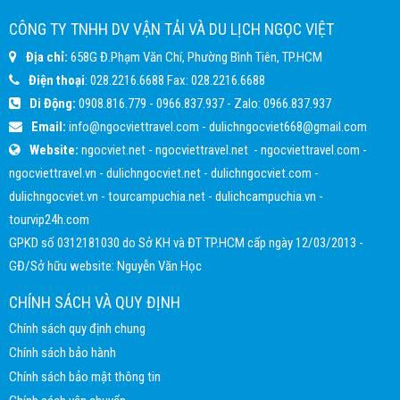
CÔNG TY TNHH DV VẬN TẢI VÀ DU LỊCH NGỌC VIỆT
Địa chỉ:
658G Đ.Phạm Văn Chí, Phường Bình Tiên, TP.HCM
Điện thoại
:
028.2216.6688
Fax:
028.2216.6688
Di Động:
0908.816.779
-
0966.837.937
- Zalo:
0966.837.937
Email:
info@ngocviettravel.com
-
dulichngocviet668@gmail.com
Website:
ngocviet.net
-
ngocviettravel.net
-
ngocviettravel.com
-
ngocviettravel.vn
-
dulichngocviet.net
-
dulichngocviet.com
-
dulichngocviet.vn
-
tourcampuchia.net
-
dulichcampuchia.vn
-
tourvip24h.com
GPKD số 0312181030 do Sở KH và ĐT TP.HCM cấp ngày 12/03/2013 -
GĐ/Sở hữu website: Nguyễn Văn Học
CHÍNH SÁCH VÀ QUY ĐỊNH
Chính sách quy định chung
Chính sách bảo hành
Chính sách bảo mật thông tin